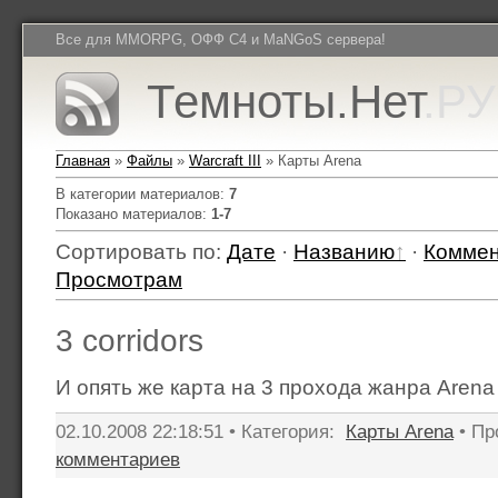
Все для MMORPG, ОФФ C4 и MaNGoS сервера!
Темноты.Нет
.РУ
Главная
»
Файлы
»
Warcraft III
» Карты Arena
В категории материалов
:
7
Показано материалов
:
1-7
Сортировать по
:
Дате
·
Названию
·
Комме
Просмотрам
3 corridors
И опять же карта на 3 прохода жанра Arena
02.10.2008 22:18:51 • Категория:
Карты Arena
• Пр
комментариев